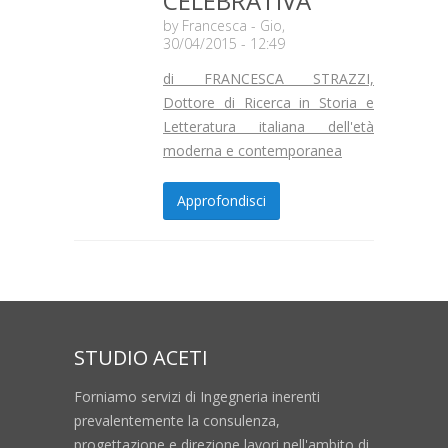
CELEBRATIVA
by
Francesca
- Gio,
30/04/2015 - 12:49
di FRANCESCA STRAZZI,
Dottore di Ricerca in Storia e
Letteratura italiana dell'età
moderna e contemporanea
Approfondisci
STUDIO ACETI
Forniamo servizi di Ingegneria inerenti
prevalentemente la consulenza,
progettazione e direzione lavori nell'ambito di