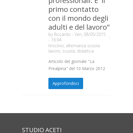
professionali. E' il
primo contatto
con il mondo degli
adulti e del lavoro"
by
Riccardo
- Ven, 08/05/2015
- 16:04
tirocinio
,
alternanza scuola
lavoro
,
scuola
,
didattica
Articolo del giornale "La
Prealpina" del 10 Marzo 2012
Approfondisci
STUDIO ACETI