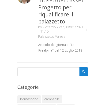
museo del basket.
Progetto per
riqualificare il
palazzetto
by
Riccardo
- Ven, 08/01/2021
- 11:46
Palazzetto Varese
Articolo del giornale "La
Prealpina" del 12 Luglio 2018
Form di ricerca
Cerca
Categorie
Bernascone
campanile