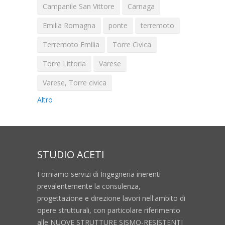
Campanile San Vittore
Carnaga
Emilia Romagna
ponte
terremoto
Terremoto Emilia
Torre Civica
Torre Littoria
Varese
Varese, Torre civica
Altro
STUDIO ACETI
Forniamo servizi di Ingegneria inerenti
prevalentemente la consulenza,
progettazione e direzione lavori nell'ambito di
opere strutturali, con particolare riferimento
alle NUOVE STRUTTURE SISMO-RESISTENTI